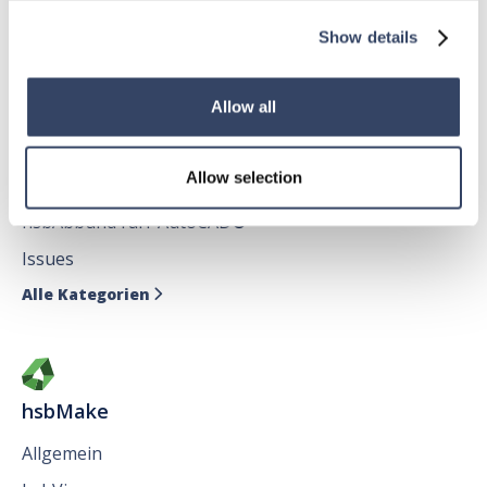
Alle Kategorien

Show details
Allow all
hsbDesign für AutoCAD®
Allow selection
Allgemein
hsbAbbund fürr AutoCAD
®
Issues
Alle Kategorien

hsbMake
Allgemein