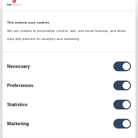
This website uses cookies
We use cookies to personalize content, ads, and social features, and share
data with partners for analytics and marketing.
Consent
Necessary
Selection
Preferences
hsbDesign für Revit®
Statistics
Allgemein
Marketing
hsbDach
hsbDecke