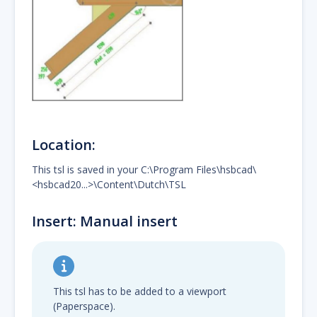
Location:
This tsl is saved in your C:\Program Files\hsbcad\
<hsbcad20...>\Content\Dutch\TSL
Insert: Manual insert
This tsl has to be added to a viewport
(Paperspace).