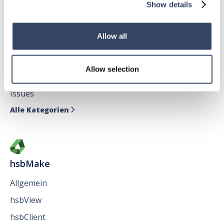
Show details
Allow all
hsbDesign für AutoCAD®
Allgemein
Allow selection
hsbAbbund fürr AutoCAD
®
Issues
Alle Kategorien

hsbMake
Allgemein
hsbView
hsbClient