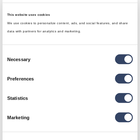
This website uses cookies
We use cookies to personalize content, ads, and social features, and share
data with partners for analytics and marketing.
Consent
Necessary
Selection
Preferences
hsbDesign für Revit®
Statistics
Allgemein
hsbDach
Marketing
hsbDecke
Alle Kategorien
