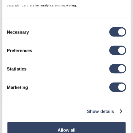
erstellen, der entweder um MEP-Objekte herum oder 
data with partners for analytics and marketing.
manuell platziert wird.
Read article

Consent
Necessary
Selection
Preferences
Statistics
Revit® | Erstellen einer Punktlast für Revit®
(Video)
Marketing
In diesem Video erfahren Sie, wie Sie eine Punktlast in 
einer Holzrahmenbauwand erzeugen, um einen Balken 
zu stützen.
Show details
Read article

Allow all