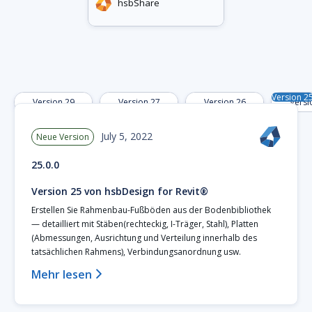
hsbShare
Version 2
Version 29
Version 27
Version 26
Versi
July 5, 2022
Neue Version
25.0.0
Version 25 von hsbDesign for Revit®
Erstellen Sie Rahmenbau-Fußböden aus der Bodenbibliothek
— detailliert mit Stäben(rechteckig, I-Träger, Stahl), Platten
(Abmessungen, Ausrichtung und Verteilung innerhalb des
tatsächlichen Rahmens), Verbindungsanordnung usw.
Mehr lesen
