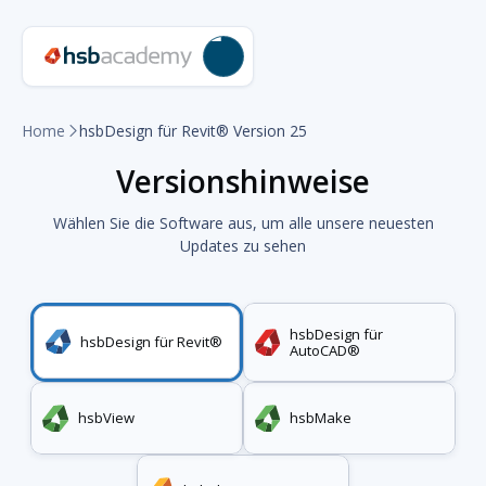
Home
hsbDesign für Revit® Version 25

Versionshinweise
Wählen Sie die Software aus, um alle unsere neuesten
Updates zu sehen
hsbDesign für
hsbDesign für Revit®
AutoCAD®
hsbView
hsbMake