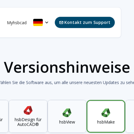
Kontakt zum Support
s
Myhsbcad

Versionshinweise
ählen Sie die Software aus, um alle unsere neuesten Updates zu seh
ür
hsbDesign für
hsbView
hsbMake
AutoCAD®