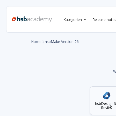
Kategorien
Release note

Home
hsbMake Version 26

W
hsbDesign f
Revit®