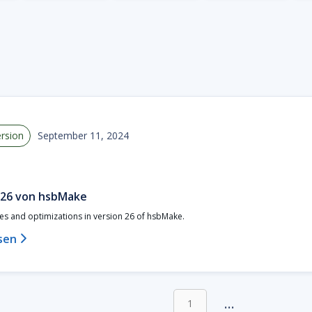
rsion
September 11, 2024
 26 von hsbMake
es and optimizations in version 26 of hsbMake.
sen

...
1