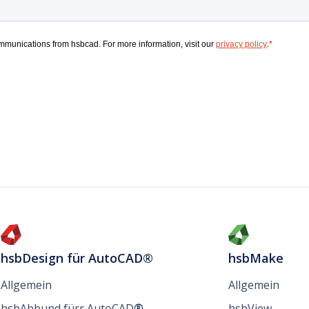
hsbDesign für AutoCAD®
hsbMake
Allgemein
Allgemein
hsbAbbund fürr AutoCAD
®
hsbView