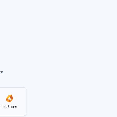
en
hsbShare