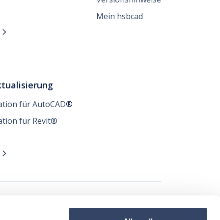
Mein hsbcad
n

tualisierung
lation für AutoCAD
®
ation für Revit®
n

t