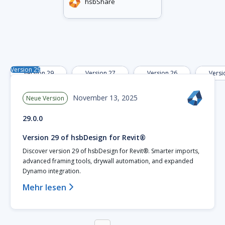
hsbShare
Version 29
Version 29
Version 27
Version 26
Versi
November 13, 2025
Neue Version
29.0.0
Version 29 of hsbDesign for Revit®
Discover version 29 of hsbDesign for Revit®. Smarter imports,
advanced framing tools, drywall automation, and expanded
Dynamo integration.
Mehr lesen
