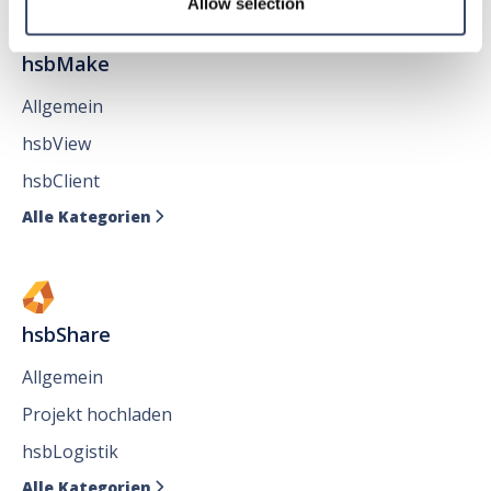
Allow selection
hsbMake
Allgemein
hsbView
hsbClient
Alle Kategorien

hsbShare
Allgemein
Projekt hochladen
hsbLogistik
Alle Kategorien
