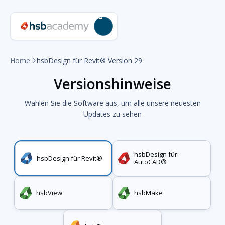
Home
hsbDesign für Revit® Version 29

Versionshinweise
Wählen Sie die Software aus, um alle unsere neuesten
Updates zu sehen
hsbDesign für
hsbDesign für Revit®
AutoCAD®
hsbView
hsbMake