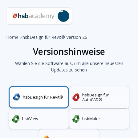
Home
hsbDesign für Revit® Version 26

Versionshinweise
Wählen Sie die Software aus, um alle unsere neuesten
Updates zu sehen
hsbDesign für
hsbDesign für Revit®
AutoCAD®
hsbView
hsbMake