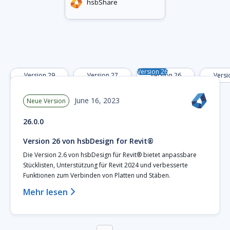
hsbShare
Version 26
Version 29
Version 27
Version 26
Versi
June 16, 2023
Neue Version
26.0.0
Version 26 von hsbDesign for Revit®
Die Version 2.6 von hsbDesign für Revit® bietet anpassbare
Stücklisten, Unterstützung für Revit 2024 und verbesserte
Funktionen zum Verbinden von Platten und Stäben.
Mehr lesen
